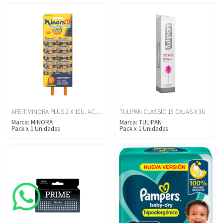
AFEIT.MINORA PLUS 2 X 10U. ACEI.DE PALTA
TULIPAN CLASSIC 16 CAJAS X 3U
Marca:
MINORA
Marca:
TULIPAN
Pack
x
1
Unidades
Pack
x
1
Unidades