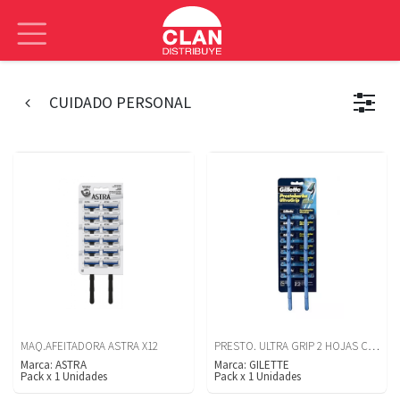
CUIDADO PERSONAL
PRESTO. ULTRA GRIP 2 HOJAS CON PLATINO X12U
MAQ.AFEITADORA ASTRA X12
Marca:
ASTRA
Marca:
GILETTE
Pack
x
1
Unidades
Pack
x
1
Unidades